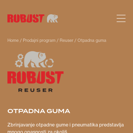
Home
/
Prodajni program
/
Reuser
/ Otpadna guma
OTPADNA GUMA
Zbrinjavanje otpadne gume i pneumatika predstavlja
mnogo opasnosti za okoliš.