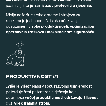
jedan cilj
, i to je vaš
izazov pretvoriti u rješenje.
Misija naše šumarske opreme i strojeva za
recikliranje jest nadmašiti vaša očekivanja
postizanjem
visoke produktivnosti
,
optimizacijom
operativnih troškova
i
maksimalnom sigurnošću
.
PRODUKTIVNOST #1
„Više je više!“
Našu visoku razvojnu usmjerenost
potvrđuje šest patentiranih rješenja koja
doprinose
većoj produktivnosti
,
održavaju žilavost
i
duži
vijek trajanja stroja.