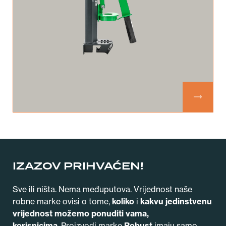
IZAZOV PRIHVAĆEN!
Sve ili ništa. Nema međuputova. Vrijednost naše
robne marke ovisi o tome,
koliko
i
kakvu
jedinstvenu
vrijednost možemo ponuditi vama,
korisnicima
.
Proizvodi marke
Robust
imaju samo