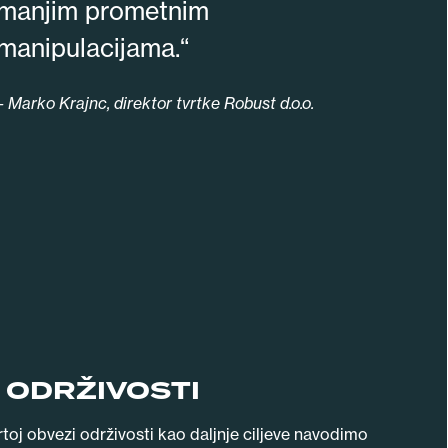
manjim prometnim
manipulacijama.“
– Marko Krajnc, direktor tvrtke Robust d.o.o.
 ODRŽIVOSTI
rtoj obvezi održivosti kao daljnje ciljeve navodimo