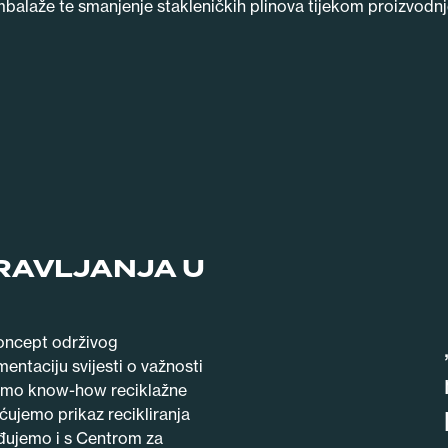
balaže te smanjenje stakleničkih plinova tijekom proizvodnj
RAVLJANJA U
koncept održivog
entaciju svijesti o važnosti
imo know-how reciklažne
ujemo prikaz recikliranja
ađujemo i s Centrom za