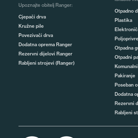
Upoznajte obitelj Ranger:
Otpadno d
Cjepači drva
Plastika
Kružne pile
Elektronič
Povezivači drva
Poljoprivr
Dodatna oprema Ranger
Otpadna 
Rezervni dijelovi Ranger
Otpadni pa
Rabljeni strojevi (Ranger)
Komunalni
Pakiranje
Poseban o
Dodatna o
Rezervni d
Rabljeni s