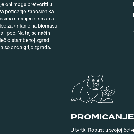
je oni mogu pretvoriti u
 za poticanje zaposlenika
cesima smanjenja resursa.
ice za grijanje na biomasu
a i peć. Na taj se način
iječ o stambenoj zgradi,
a se onda grije zgrada.
PROMICANJE
U tvrtki Robust u svojoj četv