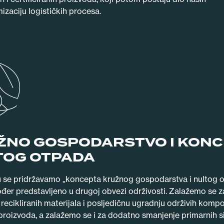
izaciju logističkih procesa.
ŽNO GOSPODARSTVO I KONC
TOG OTPADA
 se pridržavamo „koncepta kružnog gospodarstva i nultog o
ođer predstavljeno u drugoj obvezi održivosti. Zalažemo se z
 recikliranih materijala i posljedičnu ugradnju održivih komp
proizvoda, a zalažemo se i za dodatno smanjenje primarnih si