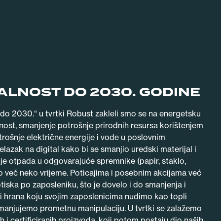
ALNOST DO 2030. GODINE
do 2030.“ u tvrtki Robust zakleli smo se na energetsku
ost, smanjenje potrošnje prirodnih resursa korištenjem
trošnje električne energije i vode u poslovnim
lazak na digital kako bi se smanjio uredski materijal i
nje otpada u odgovarajuće spremnike (papir, staklo,
mo već neko vrijeme. Poticajima i posebnim akcijama već
iska po zaposleniku, što je dovelo i do smanjenja i
 i hrana koju svojim zaposlenicima nudimo kao topli
 smanjujemo prometnu manipulaciju. U tvrtki se zalažemo
 i certificiranih proizvoda, koji potom postaju dio naših