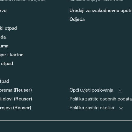
rvo
Uređaji za svakodnevnu upot
Odjeća
ki otpad
eda
guma
pir i karton
 otpad
tpad
prema (Reuser)
Opći uvjeti poslovanja
ijelovi (Reuser)
Politika zaštite osobnih podat
trojevi (Reuser)
Politika zaštite okoliša