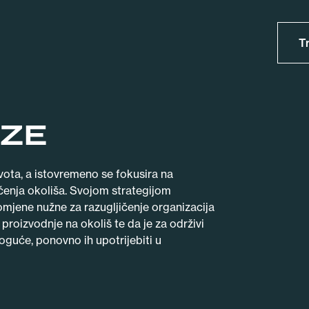
T
EZE
ivota, a istovremeno se fokusira na
šćenja okoliša. Svojom strategijom
omjene nužne za razugljičenje organizacija
 proizvodnje na okoliš te da je za održivi
oguće, ponovno ih upotrijebiti u