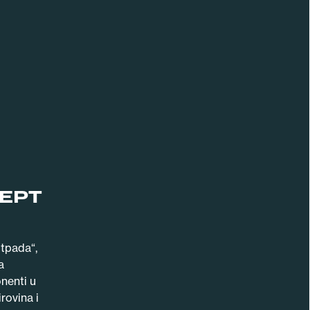
EPT
tpada“,
a
onenti u
rovina i