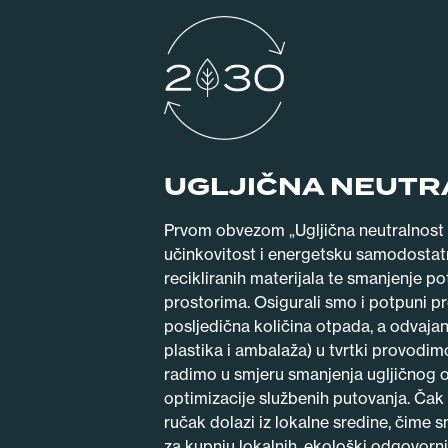
UGLJIČNA NEUTR
Prvom obvezom „Ugljična neutralnost 
učinkovitost i energetsku samodostatn
recikliranih materijala te smanjenje po
prostorima. Osigurali smo i potpuni pre
posljedična količina otpada, a odvaja
plastika i ambalaža) u tvrtki provodi
radimo u smjeru smanjenja ugljičnog ot
optimizacije službenih putovanja. Čak
ručak dolazi iz lokalne sredine, čime
za kupnju lokalnih, ekološki odgovornih