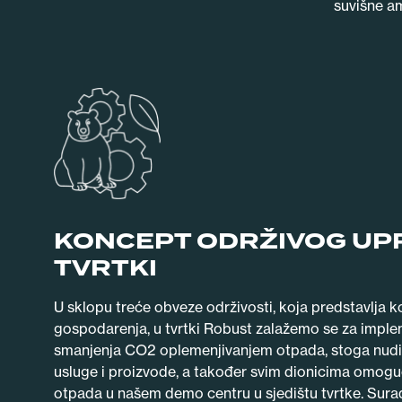
suvišne am
KONCEPT ODRŽIVOG UP
TVRTKI
U sklopu treće obveze održivosti, koja predstavlja 
gospodarenja, u tvrtki Robust zalažemo se za implem
smanjenja CO2 oplemenjivanjem otpada, stoga nud
usluge i proizvode, a također svim dionicima omoguć
otpada u našem demo centru u sjedištu tvrtke. Sur