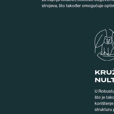
strojeva, što također omogućuje optim
KRU
NUL
U Robustu
što je tak
korištenje
strukturu 