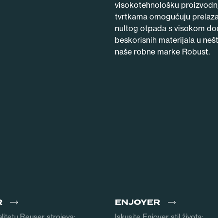
visokotehnološku proizvodnju
tvrtkama omogućuju prelaza
nultog otpada s visokom do
beskorisnih materijala u neš
naše robne marke Robust.
R
ENJOYER
alitetu Reuser strojeva:
Iskusite Enjoyer stil života: