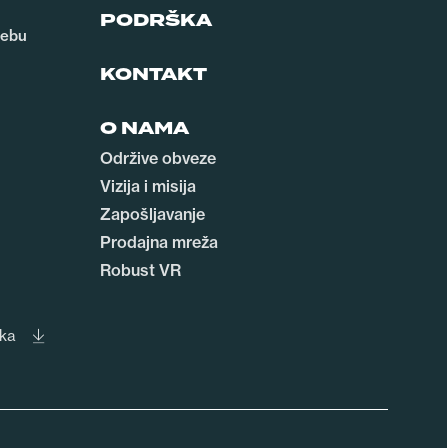
PODRŠKA
rebu
KONTAKT
O NAMA
Održive obveze
Vizija i misija
Zapošljavanje
Prodajna mreža
Robust VR
aka