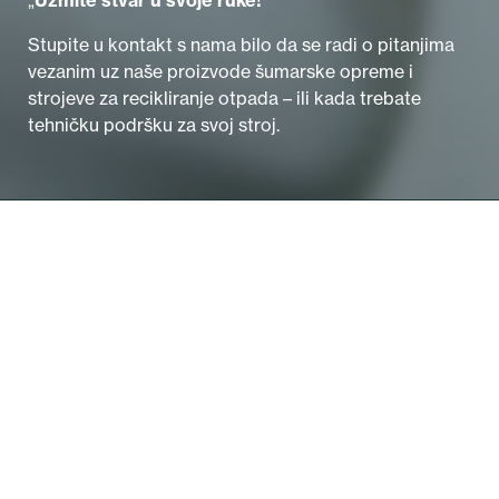
„
Uzmite stvar u svoje ruke!
“
Stupite u kontakt s nama bilo da se radi o pitanjima
vezanim uz naše proizvode šumarske opreme i
strojeve za recikliranje otpada – ili kada trebate
tehničku podršku za svoj stroj.
KOMERCIJALA
Matjaž Erjavec, prodaja
matjaz.erjavec@robust.si
+386 (0)31 312 337
PODRŠKA
Sergej Gajić, tehnička podrška
podpora@robust.si