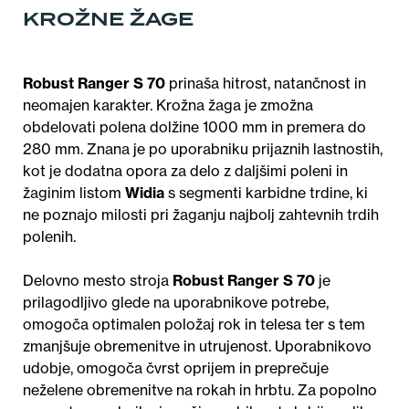
KROŽNE ŽAGE
Robust Ranger S 70
prinaša hitrost, natančnost in
neomajen karakter. Krožna žaga je zmožna
obdelovati polena dolžine 1000 mm in premera do
280 mm. Znana je po uporabniku prijaznih lastnostih,
kot je dodatna opora za delo z daljšimi poleni in
žaginim listom
Widia
s segmenti karbidne trdine, ki
ne poznajo milosti pri žaganju najbolj zahtevnih trdih
polenih.
Delovno mesto stroja
Robust Ranger S 70
je
prilagodljivo glede na uporabnikove potrebe,
omogoča optimalen položaj rok in telesa ter s tem
zmanjšuje obremenitve in utrujenost. Uporabnikovo
udobje, omogoča čvrst oprijem in preprečuje
neželene obremenitve na rokah in hrbtu. Za popolno