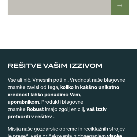
REŠITVE VAŠIM IZZIVOM
Vse ali nič. Vmesnih poti ni. Vrednost naše blagovne
znamke zavisi od tega,
koliko
in
kakšno
unikatno
vrednost lahko ponudimo Vam,
uporabnikom
.
Produkti blagovne
znamke
Robust
imajo zgolj en cilj
, vaš
izziv
pretvoriti v rešitev .
Misija naše gozdarske opreme in reciklažnih strojev
je preseči vaša pričakovanja, z doseganjem
visoke