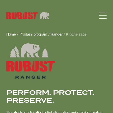
Home
/
Prodajni program
/
Ranger
/ Krožne žage
PERFORM. PROTECT.
PRESERVE.
Ne glede na to ali ste ljubitelj ali pravi strokovnjak v