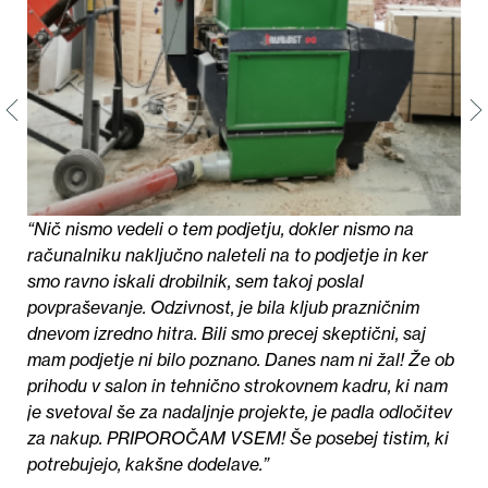
“Nič nismo vedeli o tem podjetju, dokler nismo na
računalniku naključno naleteli na to podjetje in ker
smo ravno iskali drobilnik, sem takoj poslal
povpraševanje. Odzivnost, je bila kljub prazničnim
dnevom izredno hitra. Bili smo precej skeptični, saj
mam podjetje ni bilo poznano. Danes nam ni žal! Že ob
prihodu v salon in tehnično strokovnem kadru, ki nam
je svetoval še za nadaljnje projekte, je padla odločitev
za nakup. PRIPOROČAM VSEM! Še posebej tistim, ki
potrebujejo, kakšne dodelave.”