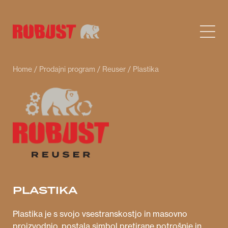
Home
/
Prodajni program
/
Reuser
/ Plastika
PLASTIKA
Plastika je s svojo vsestranskostjo in masovno
proizvodnjo, postala simbol pretirane potrošnje in