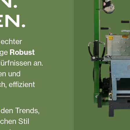
N.
N.
 echter
Robust
äge
ürfnissen an.
gen und
, effizient
 den Trends,
schen Stil