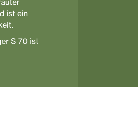
rauter
 ist ein
eit.
er S 70 ist