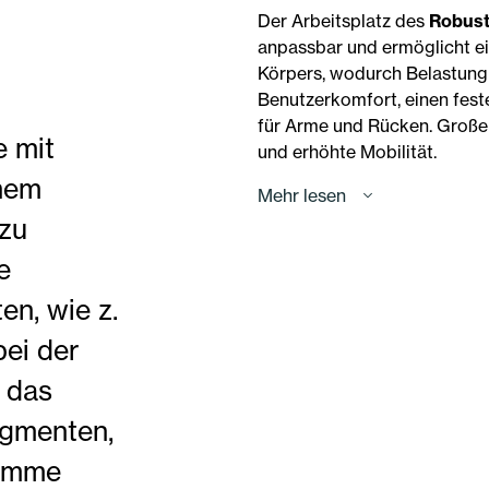
Der Arbeitsplatz des
Robust
anpassbar und ermöglicht ei
Körpers, wodurch Belastung 
Benutzerkomfort, einen fest
für Arme und Rücken. Große
e mit
und erhöhte Mobilität.
nem
Mehr lesen
zu
e
en, wie z.
bei der
 das
egmenten,
tämme