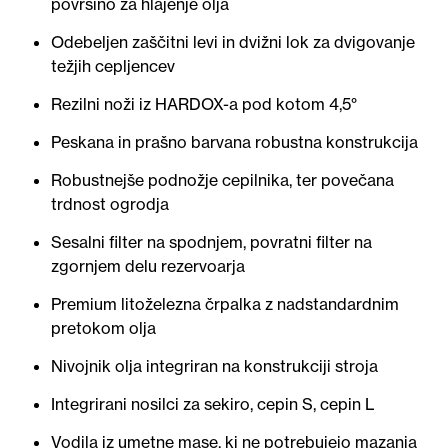
površino za hlajenje olja
Odebeljen zaščitni levi in dvižni lok za dvigovanje
težjih cepljencev
Rezilni noži iz HARDOX-a pod kotom 4,5°
Peskana in prašno barvana robustna konstrukcija
Robustnejše podnožje cepilnika, ter povečana
trdnost ogrodja
Sesalni filter na spodnjem, povratni filter na
zgornjem delu rezervoarja
Premium litoželezna črpalka z nadstandardnim
pretokom olja
Nivojnik olja integriran na konstrukciji stroja
Integrirani nosilci za sekiro, cepin S, cepin L
Vodila iz umetne mase, ki ne potrebujejo mazanja