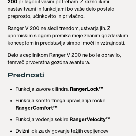
200
prilagodil vašim potrebam. Z raznolikimi
nastavitvami in funkcijami bo vaše delo postalo
preprosto, učinkovito in privlačno.
Ranger V 200 ne sledi trendom, ustvarja jih. Z
uporniškim slogom premika meje znanim gozdarskim
konceptom in predstavlja simbol moči in vztrajnosti.
Delo s cepilnikom Ranger V 200 ne bo le opravilo,
temveč prvovrstna gozdna avantura.
Prednosti
Funkcija zavore cilindra
RangerLock™
Funkcija komfortnega upravljanja ročke
RangerComfort™
Funkcija vodenja sekire
RangerVelocity™
Dvižni lok za dvigovanje težjih cepljencev