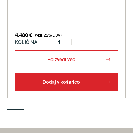
4.480
€
(vklj. 22% DDV)
KOLIČINA
Poizvedi več
Dodaj v košarico