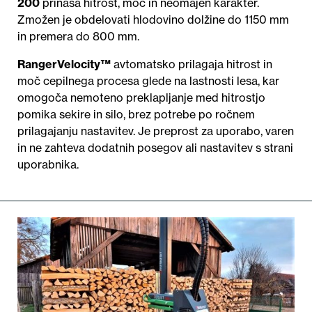
200
prinaša hitrost, moč in neomajen karakter.
Zmožen je obdelovati hlodovino dolžine do 1150 mm
in premera do 800 mm.
RangerVelocity™
avtomatsko prilagaja hitrost in
moč cepilnega procesa glede na lastnosti lesa, kar
omogoča nemoteno preklapljanje med hitrostjo
pomika sekire in silo, brez potrebe po ročnem
prilagajanju nastavitev. Je preprost za uporabo, varen
in ne zahteva dodatnih posegov ali nastavitev s strani
uporabnika.