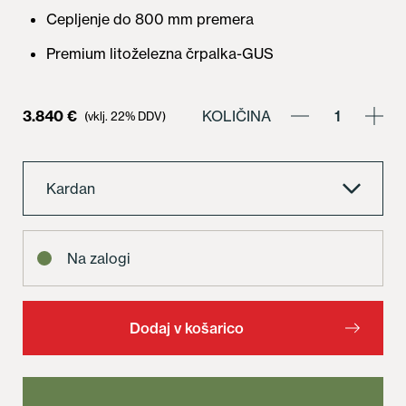
Cepljenje do 800 mm premera
Premium litoželezna črpalka-GUS
3.840
€
KOLIČINA
(vklj. 22% DDV)
Ran
V
20
Kardan
kol
Na zalogi
Dodaj v košarico