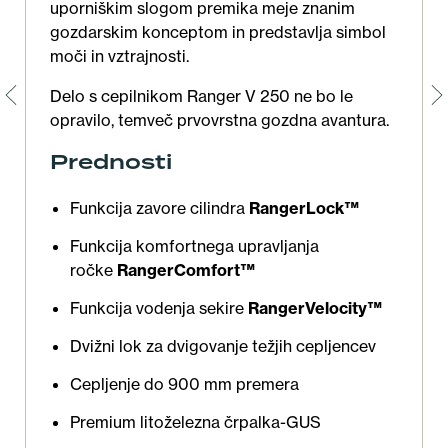
uporniškim slogom premika meje znanim
gozdarskim konceptom in predstavlja simbol
moči in vztrajnosti.
Delo s cepilnikom Ranger V 250 ne bo le
opravilo, temveč prvovrstna gozdna avantura.
Prednosti
Funkcija zavore cilindra
RangerLock™
Funkcija komfortnega upravljanja
ročke
RangerComfort™
Funkcija vodenja sekire
RangerVelocity™
Dvižni lok za dvigovanje težjih cepljencev
Cepljenje do 900 mm premera
Premium litoželezna črpalka-GUS