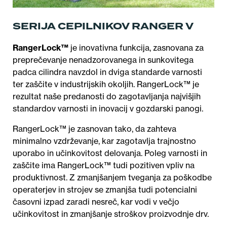
SERIJA CEPILNIKOV RANGER V
RangerLock™
je inovativna funkcija, zasnovana za
preprečevanje nenadzorovanega in sunkovitega
padca cilindra navzdol in dviga standarde varnosti
ter zaščite v industrijskih okoljih. RangerLock™ je
rezultat naše predanosti do zagotavljanja najvišjih
standardov varnosti in inovacij v gozdarski panogi.
RangerLock™
je zasnovan tako, da zahteva
minimalno vzdrževanje, kar zagotavlja trajnostno
uporabo in učinkovitost delovanja. Poleg varnosti in
zaščite ima RangerLock™ tudi pozitiven vpliv na
produktivnost. Z zmanjšanjem tveganja za poškodbe
operaterjev in strojev se zmanjša tudi potencialni
časovni izpad zaradi nesreč, kar vodi v večjo
učinkovitost in zmanjšanje stroškov proizvodnje drv.