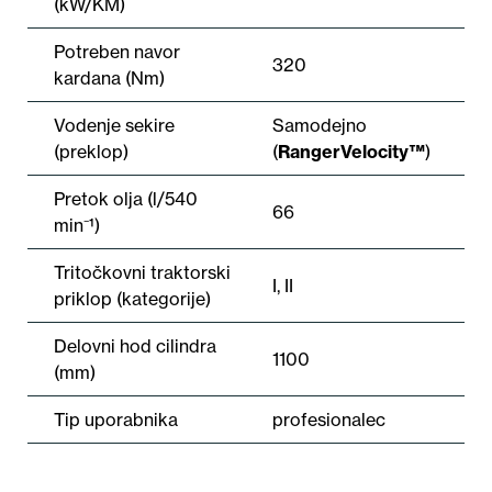
(kW/KM)
Potreben navor
320
kardana (Nm)
Vodenje sekire
Samodejno
(preklop)
(
RangerVelocity™
)
Pretok olja (l/540
66
min⁻¹)
Tritočkovni traktorski
I, II
priklop (kategorije)
Delovni hod cilindra
1100
(mm)
Tip uporabnika
profesionalec