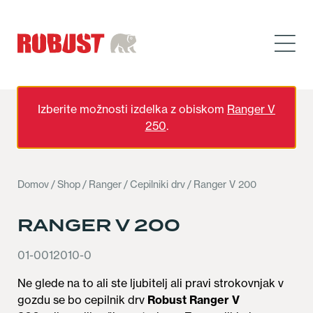
Izberite možnosti izdelka z obiskom
Ranger V
250
.
Domov
/
Shop
/
Ranger
/
Cepilniki drv
/ Ranger V 200
RANGER V 200
01-0012010-0
Ne glede na to ali ste ljubitelj ali pravi strokovnjak v
gozdu se bo cepilnik drv
Robust Ranger V