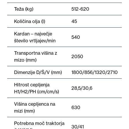
Teža (kg)
512-620
Količina olja (l)
45
Kardan ‒ največje
540
število vrtljajev/min
Transportna višina z
2050
mizo (mm)
Dimenzije D/Š/V (mm)
1800/856/1320/2710
Hitrost cepljenja
28,5/30,6
H1/H2/PH (cm/cm/s)
Višina cepljenca na
630
mizi (mm)
Potrebna moč traktorja
30/41