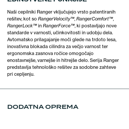
Naši cepilniki Ranger vključujejo vrsto patentiranih
rešitev, kot so
RangerVelocity™
,
RangerComfort™
,
RangerLock™
in
RangerForce™
, ki postavljajo nove
standarde v varnosti, učinkovitosti in udobju dela.
Avtomatsko prilagajanje moči glede na trdoto lesa,
inovativna blokada cilindra za večjo varnost ter
ergonomska zasnova ročice omogočajo
enostavnejše, varnejše in hitrejše delo. Serija Ranger
predstavlja tehnološko rešitev za sodobne zahteve
pri cepljenju.
DODATNA OPREMA