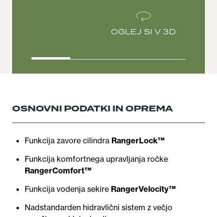
OGLEJ SI V 3D
OSNOVNI PODATKI IN OPREMA
Funkcija zavore cilindra
RangerLock™
Funkcija komfortnega upravljanja ročke
RangerComfort™
Funkcija vodenja sekire
RangerVelocity™
Nadstandarden hidravlični sistem z večjo