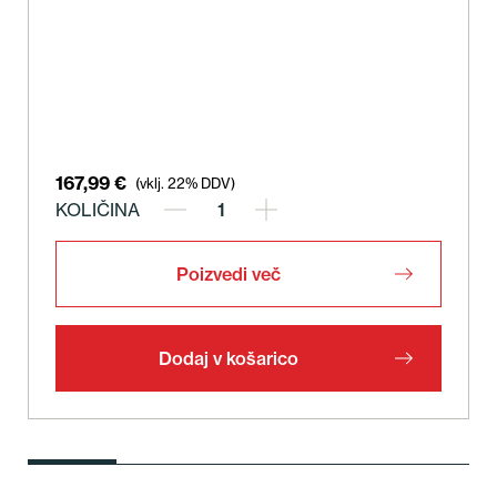
167,99
€
(vklj. 22% DDV)
KOLIČINA
Poizvedi več
Dodaj v košarico