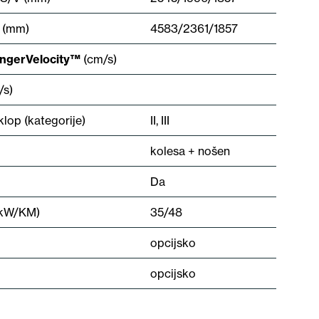
V (mm)
4583/2361/1857
ngerVelocity™
(cm/s)
/s)
klop (kategorije)
II, III
kolesa + nošen
Da
(kW/KM)
35/48
opcijsko
opcijsko