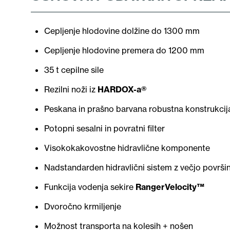
Cepljenje hlodovine dolžine do 1300 mm
Cepljenje hlodovine premera do 1200 mm
35 t cepilne sile
Rezilni noži iz
HARDOX-a®
Peskana in prašno barvana robustna konstrukcij
Potopni sesalni in povratni filter
Visokokakovostne hidravlične komponente
Nadstandarden hidravlični sistem z večjo površino
Funkcija vodenja sekire
RangerVelocity™
Dvoročno krmiljenje
Možnost transporta na kolesih + nošen