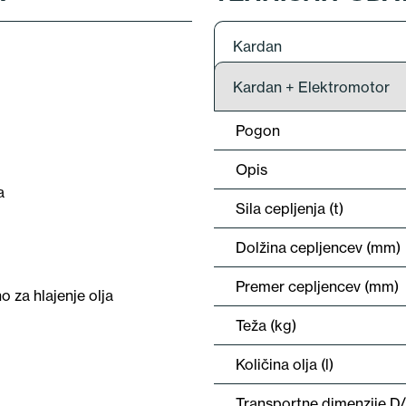
Kardan
Kardan + Elektromotor
Pogon
Opis
a
Sila cepljenja (t)
Dolžina cepljencev (mm)
Premer cepljencev (mm)
 za hlajenje olja
Teža (kg)
Količina olja (l)
Transportne dimenzije D