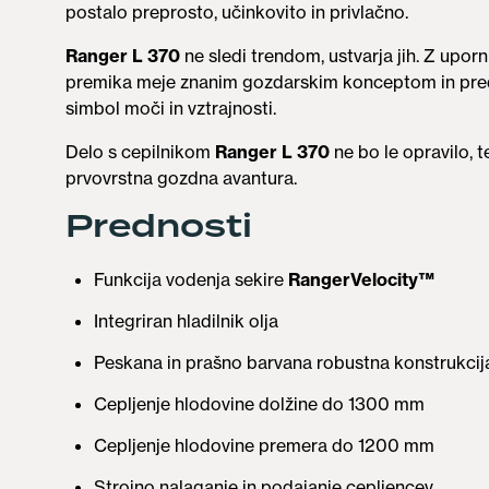
postalo preprosto, učinkovito in privlačno.
Ranger L 370
ne sledi trendom, ustvarja jih. Z upo
premika meje znanim gozdarskim konceptom in pred
simbol moči in vztrajnosti.
Delo s cepilnikom
Ranger L 370
ne bo le opravilo, 
prvovrstna gozdna avantura.
Prednosti
Funkcija vodenja sekire
RangerVelocity™
Integriran hladilnik olja
Peskana in prašno barvana robustna konstrukcij
Cepljenje hlodovine dolžine do 1300 mm
Cepljenje hlodovine premera do 1200 mm
Strojno nalaganje in podajanje cepljencev