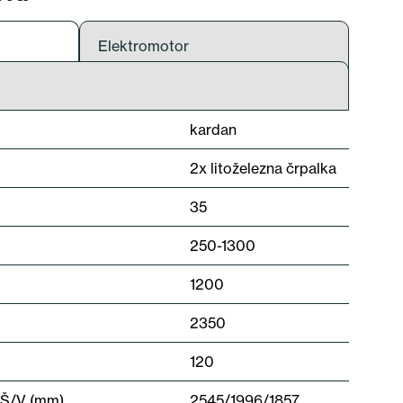
Elektromotor
kardan
2x litoželezna črpalka
35
250-1300
1200
2350
120
/Š/V (mm)
2545/1996/1857