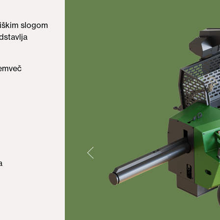
rniškim slogom
stavlja
temveč
a