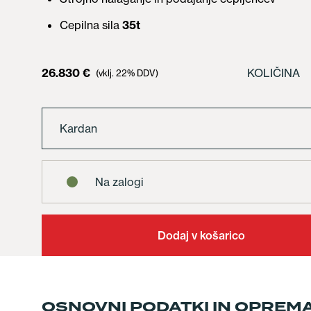
Cepilna sila
35t
26.830
€
KOLIČINA
(vklj. 22% DDV)
Kardan
Na zalogi
Dodaj v košarico
OSNOVNI PODATKI IN OPREM