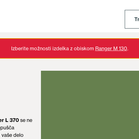
T
Izberite možnosti izdelka z obiskom
Ranger M 130
.
er L 370
se ne
repušča
o vaše delo