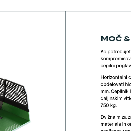
MOČ &
Ko potrebujete
kompromisov. P
cepilni poglav
Horizontalni c
obdelovati hl
mm. Cepilnik i
daljinskim vit
750 kg.
Dvižna miza z
materiala in 