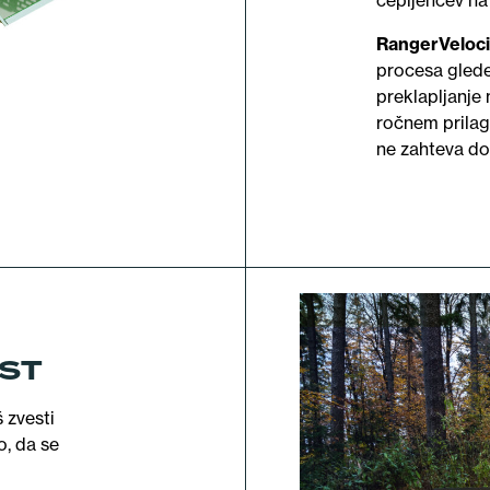
cepljencev na
RangerVeloc
procesa glede
preklapljanje 
ročnem prilaga
ne zahteva do
OST
 zvesti
o, da se