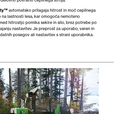
 delovno površino cepilnega stroja.
ity™
avtomatsko prilagaja hitrost in moč cepilnega
 na lastnosti lesa, kar omogoča nemoteno
med hitrostjo pomika sekire in silo, brez potrebe po
janju nastavitev. Je preprost za uporabo, varen in
datnih posegov ali nastavitev s strani uporabnika.