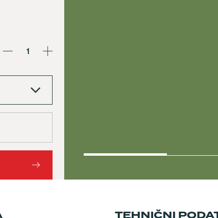
Ranger
L
370
količina
A
TEHNIČNI PODA