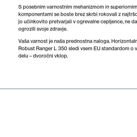
S posebnim varnostnim mehanizmom in superiornim
komponentami se boste brez skrbi rokovali z najtršo
jo učinkovito pretvarjali v ogrevalne cepljence, ne da
ogrozili svoje zdravje.
Vaša varnost je naša prednostna naloga. Horizontalni
Robust Ranger L 350 sledi vsem EU standardom o va
delu – dvoročni vklop.