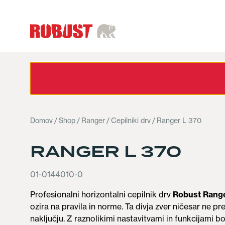
Domov
/
Shop
/
Ranger
/
Cepilniki drv
/ Ranger L 370
RANGER L 370
01-0144010-0
Profesionalni horizontalni cepilnik drv
Robust Rang
ozira na pravila in norme. Ta divja zver ničesar ne p
naključju. Z raznolikimi nastavitvami in funkcijami b