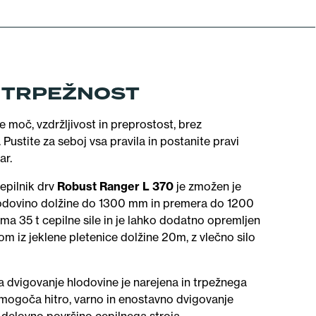
 TRPEŽNOST
 moč, vzdržljivost in preprostost, brez
ustite za seboj vsa pravila in postanite pravi
ar.
epilnik drv
Robust Ranger L 370
je zmožen je
odovino dolžine do 1300 mm in premera do 1200
ma 35 t cepilne sile in je lahko dodatno opremljen
lom iz jeklene pletenice dolžine 20m, z vlečno silo
a dvigovanje hlodovine je narejena in trpežnega
omogoča hitro, varno in enostavno dvigovanje