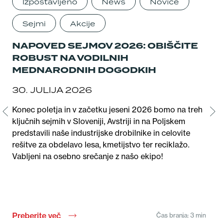
Izpostavljeno
News
Novice
Sejmi
Akcije
NAPOVED SEJMOV 2026: OBIŠČITE
N
ROBUST NA VODILNIH
P
MEDNARODNIH DOGODKIH
I
N
30. JULIJA 2026
14
Konec poletja in v začetku jeseni 2026 bomo na treh
ključnih sejmih v Sloveniji, Avstriji in na Poljskem
Naš
predstavili naše industrijske drobilnike in celovite
ki 
rešitve za obdelavo lesa, kmetijstvo ter reciklažo.
Pre
Vabljeni na osebno srečanje z našo ekipo!
dia
naš
Preberite več
Pre
Čas branja: 3 min