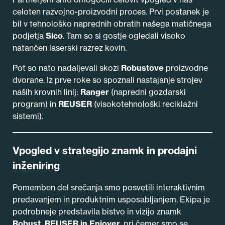
celoten razvojno-proizvodni proces. Prvi postanek je
bil v tehnološko naprednih obratih našega matičnega
podjetja
Sico
. Tam so si gostje ogledali visoko
natančen laserski razrez kovin.
Pot so nato nadaljevali skozi
Robustove
proizvodne
dvorane. Iz prve roke so spoznali nastajanje strojev
naših krovnih linij:
Ranger
(napredni gozdarski
program) in
REUSER
(visokotehnološki reciklažni
sistemi).
Vpogled v strategijo znamk in prodajni
inženiring
Pomemben del srečanja smo posvetili interaktivnim
predavanjem in produktnim usposabljanjem. Ekipa je
podrobneje predstavila bistvo in vizijo znamk
Robust, REUSER in Enjoyer
, pri čemer smo se