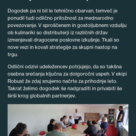
Dogodek pa ni bil le tehnično obarvan, temveč je
ponudil tudi odlično priložnost za mednarodno
povezovanje. V sproščenem in gostoljubnem vzdušju
ob kulinariki so distributerji iz različnih držav
izmenjevali dragocene poslovne izkušnje. Tkali so
nove vezi in kovali strategije za skupni nastop na
trgu.
Odlični odzivi udeležencev potrjujejo, da so takšna
osebna srečanja ključna za dolgoročni uspeh. V ekipi
Robust že zdaj snujemo načrte za prihodnje leto.
Takrat želimo dogodek še nadgraditi in privabiti še
širši krog globalnih partnerjev.