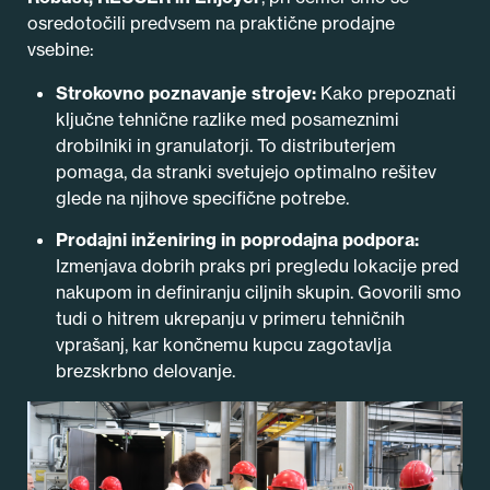
osredotočili predvsem na praktične prodajne
vsebine:
Strokovno poznavanje strojev:
Kako prepoznati
ključne tehnične razlike med posameznimi
drobilniki in granulatorji. To distributerjem
pomaga, da stranki svetujejo optimalno rešitev
glede na njihove specifične potrebe.
Prodajni inženiring in poprodajna podpora:
Izmenjava dobrih praks pri pregledu lokacije pred
nakupom in definiranju ciljnih skupin. Govorili smo
tudi o hitrem ukrepanju v primeru tehničnih
vprašanj, kar končnemu kupcu zagotavlja
brezskrbno delovanje.