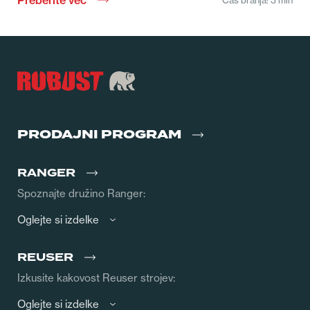
Preberite več
Pre
PRODAJNI PROGRAM
RANGER
Spoznajte družino Ranger:
Oglejte si izdelke
REUSER
Izkusite kakovost Reuser strojev:
Oglejte si izdelke