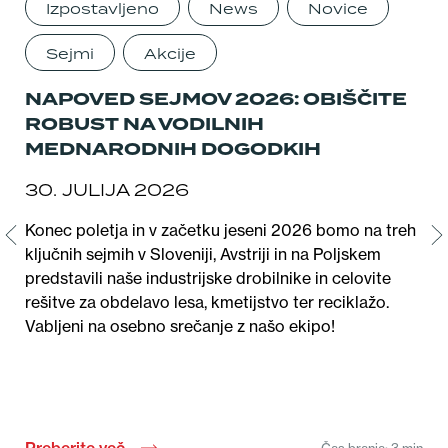
Izpostavljeno
News
Novice
Sejmi
Akcije
NAPOVED SEJMOV 2026: OBIŠČITE
N
ROBUST NA VODILNIH
P
MEDNARODNIH DOGODKIH
I
N
30. JULIJA 2026
14
Konec poletja in v začetku jeseni 2026 bomo na treh
ključnih sejmih v Sloveniji, Avstriji in na Poljskem
Naš
predstavili naše industrijske drobilnike in celovite
ki 
rešitve za obdelavo lesa, kmetijstvo ter reciklažo.
Pre
Vabljeni na osebno srečanje z našo ekipo!
dia
naš
Čas branja: 3 min