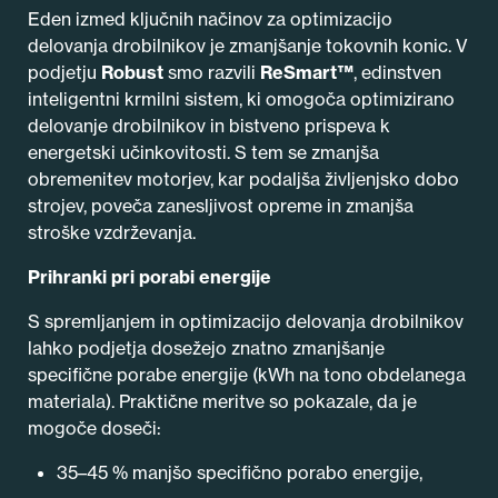
Eden izmed ključnih načinov za optimizacijo
delovanja drobilnikov je zmanjšanje tokovnih konic. V
podjetju
Robust
smo razvili
ReSmart™
, edinstven
inteligentni krmilni sistem, ki omogoča optimizirano
delovanje drobilnikov in bistveno prispeva k
energetski učinkovitosti. S tem se zmanjša
obremenitev motorjev, kar podaljša življenjsko dobo
strojev, poveča zanesljivost opreme in zmanjša
stroške vzdrževanja.
Prihranki pri porabi energije
S spremljanjem in optimizacijo delovanja drobilnikov
lahko podjetja dosežejo znatno zmanjšanje
specifične porabe energije (kWh na tono obdelanega
materiala). Praktične meritve so pokazale, da je
mogoče doseči:
35–45 % manjšo specifično porabo energije,