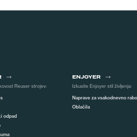
R
ENJOYER
kovost Reuser strojev:
Izkusite Enjoyer stil življenja:
es
Naprave za vsakodnevno rab
Oblačila
ki odpad
o
guma