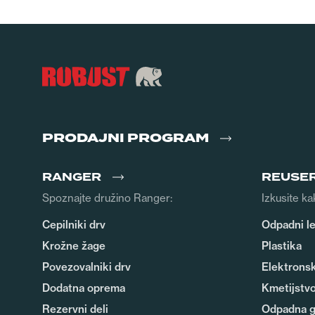
PRODAJNI PROGRAM
RANGER
REUSE
Spoznajte družino Ranger:
Izkusite ka
Cepilniki drv
Odpadni l
Krožne žage
Plastika
Povezovalniki drv
Elektrons
Dodatna oprema
Kmetijstv
Rezervni deli
Odpadna 