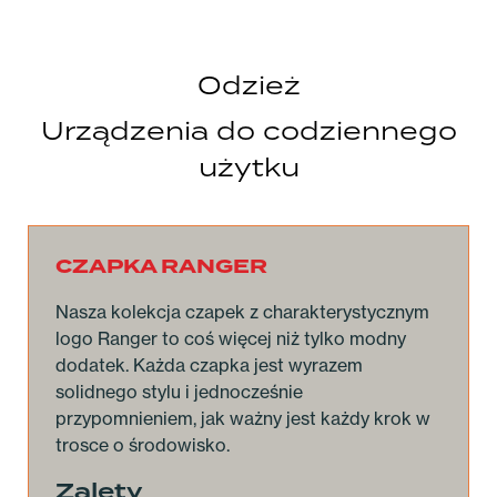
Odzież
Urządzenia do codziennego
użytku
CZAPKA RANGER
Nasza kolekcja czapek z charakterystycznym
logo Ranger to coś więcej niż tylko modny
dodatek. Każda czapka jest wyrazem
solidnego stylu i jednocześnie
przypomnieniem, jak ważny jest każdy krok w
trosce o środowisko.
Zalety