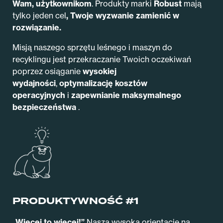
Wam, użytkownikom
.
Produkty marki
Robust
mają
tylko jeden cel
, Twoje
wyzwanie zamienić w
rozwiązanie.
Misją naszego sprzętu leśnego i maszyn do
recyklingu jest przekraczanie Twoich oczekiwań
poprzez osiąganie
wysokiej
wydajności
,
optymalizację kosztów
operacyjnych
i
zapewnianie maksymalnego
bezpieczeństwa
.
PRODUKTYWNOŚĆ #1
„Więcej to więcej!”
Naszą wysoką orientację na